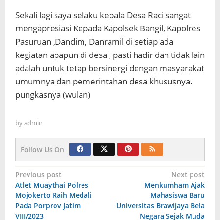
Sekali lagi saya selaku kepala Desa Raci sangat
mengapresiasi Kepada Kapolsek Bangil, Kapolres
Pasuruan ,Dandim, Danramil di setiap ada
kegiatan apapun di desa , pasti hadir dan tidak lain
adalah untuk tetap bersinergi dengan masyarakat
umumnya dan pemerintahan desa khususnya.
pungkasnya (wulan)
by
admin
Follow Us On
Navigasi
Previous post
Next post
Atlet Muaythai Polres
Menkumham Ajak
pos
Mojokerto Raih Medali
Mahasiswa Baru
Pada Porprov Jatim
Universitas Brawijaya Bela
VIII/2023
Negara Sejak Muda