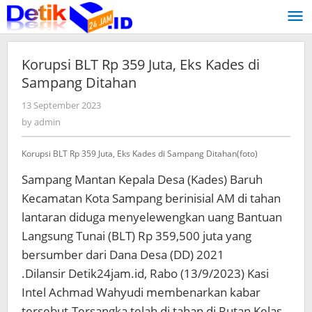
Skip
to
content
Korupsi BLT Rp 359 Juta, Eks Kades di
Sampang Ditahan
13 September 2023
by
admin
by
admin
Korupsi BLT Rp 359 Juta, Eks Kades di Sampang Ditahan(foto)
Sampang Mantan Kepala Desa (Kades) Baruh
Kecamatan Kota Sampang berinisial AM di tahan
lantaran diduga menyelewengkan uang Bantuan
Langsung Tunai (BLT) Rp 359,500 juta yang
bersumber dari Dana Desa (DD) 2021
.Dilansir Detik24jam.id, Rabo (13/9/2023) Kasi
Intel Achmad Wahyudi membenarkan kabar
tersebut.Tersangka telah di tahan di Rutan Kelas