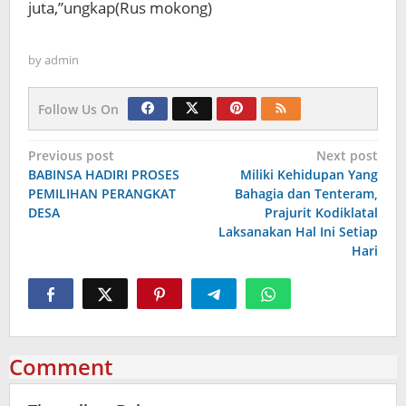
juta,”ungkap(Rus mokong)
by
admin
Follow Us On
Navigasi
Previous post
Next post
BABINSA HADIRI PROSES
Miliki Kehidupan Yang
pos
PEMILIHAN PERANGKAT
Bahagia dan Tenteram,
DESA
Prajurit Kodiklatal
Laksanakan Hal Ini Setiap
Hari
Comment