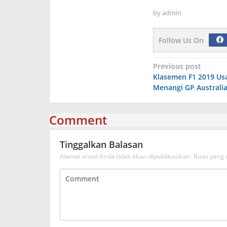
by
admin
Follow Us On
Navigasi
Previous post
Klasemen F1 2019 Usa
pos
Menangi GP Australi
Comment
Tinggalkan Balasan
Alamat email Anda tidak akan dipublikasikan.
Ruas yang 