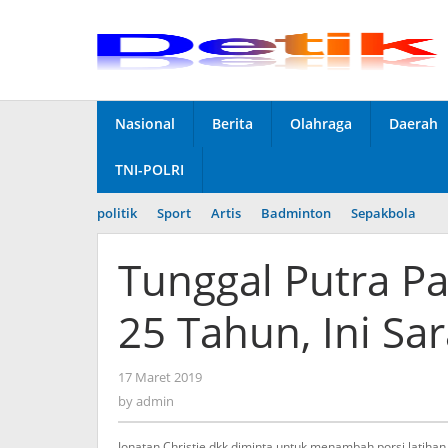
Skip
to
content
Nasional
Berita
Olahraga
Daerah
TNI-POLRI
politik
Sport
Artis
Badminton
Sepakbola
Tunggal Putra Pa
25 Tahun, Ini Sa
17 Maret 2019
by
admin
by
admin
Jonatan Christie dkk diminta untuk menambah porsi latihan 