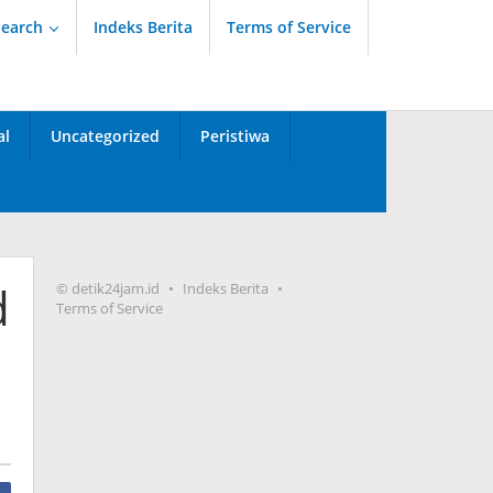
Search
Indeks Berita
Terms of Service
al
Uncategorized
Peristiwa
d
© detik24jam.id
Indeks Berita
Terms of Service