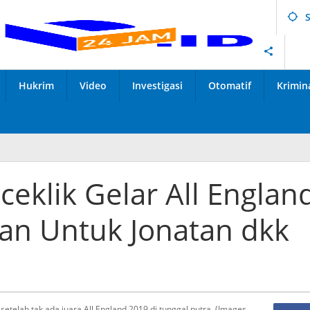
Hukrim
Video
Investigasi
Otomatif
Krimin
ceklik Gelar All Englan
ran Untuk Jonatan dkk
setelah tak ada juara All England 2019 di tunggal putra. (Images