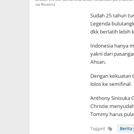
via Reuters)
Sudah 25 tahun tun
Legenda bulutangki
dkk berlatih lebih k
Indonesia hanya me
yakni dari pasan
Ahsan.
Dengan kekuatan ti
lolos ke semifinal.
Anthony Sinisuka G
Christie menyudah
Tommy harus pulan
Tagged
Berita